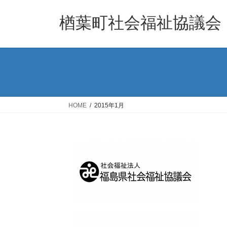
コ
ナ
ン
ビ
楢葉町社会福祉協議会
テ
ゲ
ン
ー
ツ
シ
へ
ョ
ス
ン
キ
に
ッ
移
HOME
2015年1月
プ
動