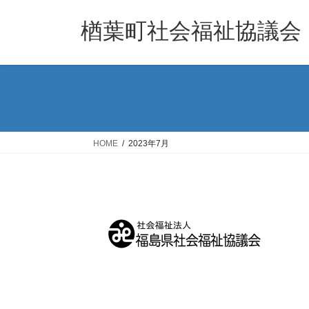
コ
ナ
ン
ビ
楢葉町社会福祉協議会
テ
ゲ
ン
ー
ツ
シ
へ
ョ
ス
ン
キ
に
ッ
移
HOME
2023年7月
プ
動